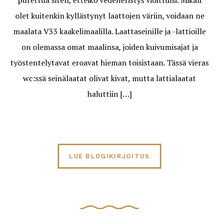
purettua siten, etteikö vedeneristys vioittuisi. Mikäli
olet kuitenkin kyllästynyt laattojen väriin, voidaan ne
maalata V33 kaakelimaalilla. Laattaseinille ja -lattioille
on olemassa omat maalinsa, joiden kuivumisajat ja
työstentelytavat eroavat hieman toisistaan. Tässä vieras
wc:ssä seinälaatat olivat kivat, mutta lattialaatat
haluttiin […]
LUE BLOGIKIRJOITUS