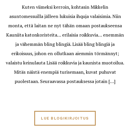
Kuten viimeksi kerroin, kohtasin Mikkelin
asuntomessuilla jälleen lukuisia ihquja valaisimia. Niin
monta, että laitan ne nyt tähän omaan postaukseensa
Kauniita katonkoristeita… erilaisia roikkuvia… enemmän
ja vähemmän bling blingiä. Lisää bling blingiä ja
erikoisuus, johon en ollutkaan aiemmin törmännyt;
valaistu keinulauta Lisää roikkuvia ja kaunista muotoilua.
Mitäs näistä enempiä turisemaan, kuvat puhuvat
puolestaan. Seuraavassa postauksessa jotain […]
LUE BLOGIKIRJOITUS