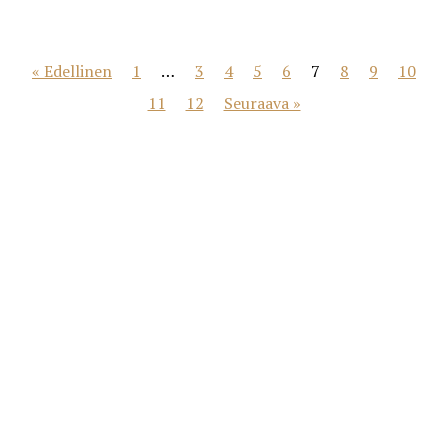
« Edellinen
1
…
3
4
5
6
7
8
9
10
11
12
Seuraava »