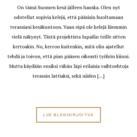
On tämä Suomen kesä jälleen hauska. Olen nyt
odotellut sopivia kelejä, että pääsisin huoltamaan
terassiani kesäkuntoon. Vaan eipä ole kelejä liiemmin
vielä näkynyt. Tästä projektista lupailin teille sitten
kertoakin. No, kerron kuitenkin, mitä olin ajatellut
tehdä ja toivon, että pian pääsen oikeasti työhön kiinni.
Mutta käydään ensiksi vähän läpi erilaisia vaihtoehtoja
terassin lattiaksi, sekä niiden […]
LUE BLOGIKIRJOITUS