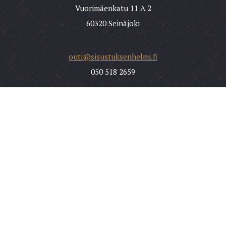
Vuorimäenkatu 11 A 2
60320 Seinäjoki
outi@sisustuksenhelmi.fi
050 518 2659
Etusivu
Palvelut
Blogi
Galleria
Yhteystiedot