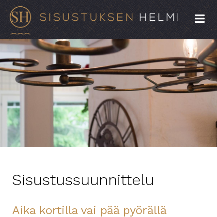
Sisustussuunnittelu
Aika kortilla vai pää pyörällä