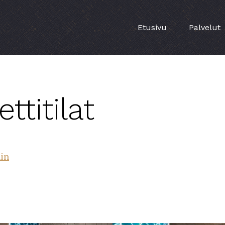
Etusivu
Palvelut
ttitilat
hin