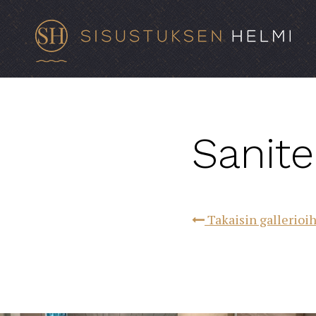
Sanitee
Takaisin gallerioi