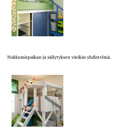
Nukkumispaikan ja säilytyksen värikäs yhdistelmä.