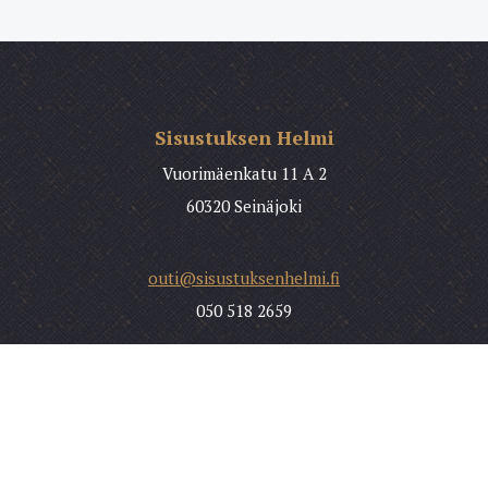
Sisustuksen Helmi
Vuorimäenkatu 11 A 2
60320 Seinäjoki
outi@sisustuksenhelmi.fi
050 518 2659
Etusivu
Palvelut