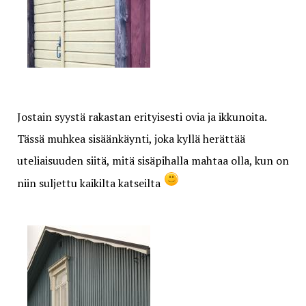
Jostain syystä rakastan erityisesti ovia ja ikkunoita.
Tässä muhkea sisäänkäynti, joka kyllä herättää
uteliaisuuden siitä, mitä sisäpihalla mahtaa olla, kun on
niin suljettu kaikilta katseilta