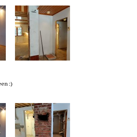
een :)