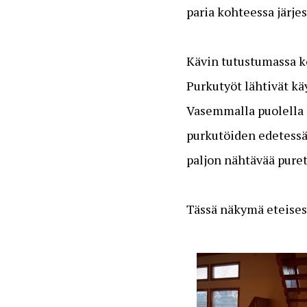
paria kohteessa järje
Kävin tutustumassa ko
Purkutyöt lähtivät k
Vasemmalla puolella o
purkutöiden edetessä.
paljon nähtävää pure
Tässä näkymä eteises