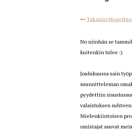
Takaisin blogeihin
No niinhän se tammiku
kuitenkin tulee :)
Joulukuussa sain työp
suunnitteleman omakot
pyydettiin sisustussu
valaistuksen suhteen.
Mielenkiintoisen proj
omistajat asuvat mei