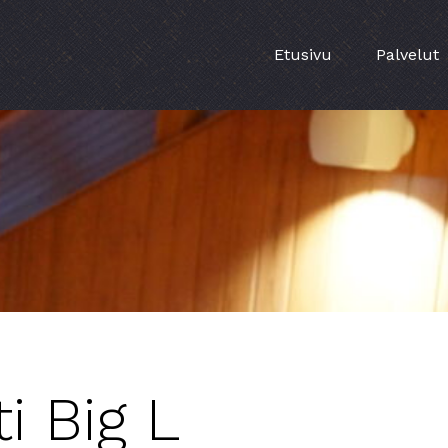
Etusivu
Palvelut
ti Big L