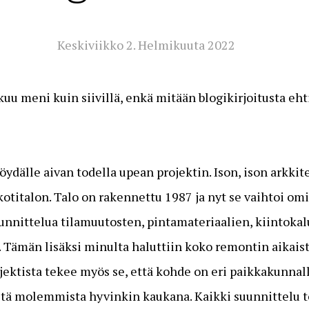
Keskiviikko 2. Helmikuuta 2022
u meni kuin siivillä, enkä mitään blogikirjoitusta ehti
öydälle aivan todella upean projektin. Ison, ison arkkit
italon. Talo on rakennettu 1987 ja nyt se vaihtoi omi
unnittelua tilamuutosten, pintamateriaalien, kiintokal
 Tämän lisäksi minulta haluttiin koko remontin aikaist
ektista tekee myös se, että kohde on eri paikkakunnal
stä molemmista hyvinkin kaukana. Kaikki suunnittelu 