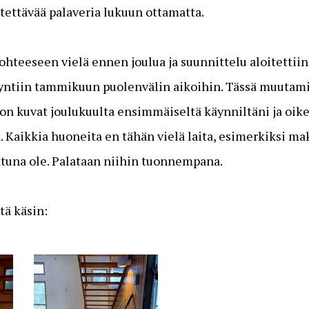
stettävää palaveria lukuun ottamatta.
hteeseen vielä ennen joulua ja suunnittelu aloitettiin 
äyntiin tammikuun puolenvälin aikoihin. Tässä muutami
n kuvat joulukuulta ensimmäiseltä käynniltäni ja oike
 Kaikkia huoneita en tähän vielä laita, esimerkiksi m
ttuna ole. Palataan niihin tuonnempana.
tä käsin: