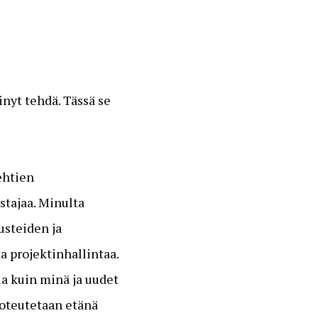
nyt tehdä. Tässä se
ehtien
stajaa. Minulta
usteiden ja
a projektinhallintaa.
la kuin minä ja uudet
toteutetaan etänä