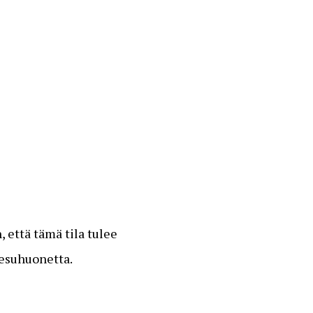
 että tämä tila tulee
pesuhuonetta.