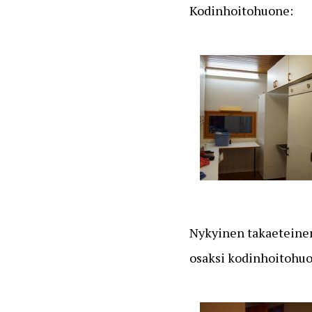
Kodinhoitohuone:
Nykyinen takaeteinen.
osaksi kodinhoitohuon