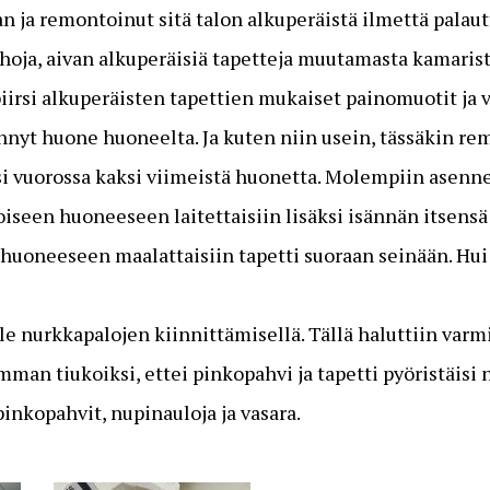
ja remontoinut sitä talon alkuperäistä ilmettä palautt
ja, aivan alkuperäisiä tapetteja muutamasta kamarista.
piirsi alkuperäisten tapettien mukaiset painomuotit ja v
ennyt huone huoneelta. Ja kuten niin usein, tässäkin rem
si vuorossa kaksi viimeistä huonetta. Molempiin asenne
oiseen huoneeseen laitettaisiin lisäksi isännän itsens
 huoneeseen maalattaisiin tapetti suoraan seinään. Hu
e nurkkapalojen kiinnittämisellä. Tällä haluttiin varmis
man tiukoiksi, ettei pinkopahvi ja tapetti pyöristäisi n
pinkopahvit, nupinauloja ja vasara.