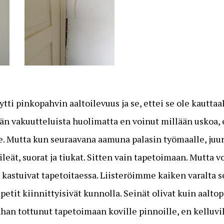
ytti pinkopahvin aaltoilevuus ja se, ettei se ole kautta
nän vakuutteluista huolimatta en voinut millään uskoa, 
e. Mutta kun seuraavana aamuna palasin työmaalle, juuri
sileät, suorat ja tiukat. Sitten vain tapetoimaan. Mutta 
 kastuivat tapetoitaessa. Liisteröimme kaiken varalta s
apetit kiinnittyisivät kunnolla. Seinät olivat kuin aaltop
nhan tottunut tapetoimaan koville pinnoille, en kelluvil