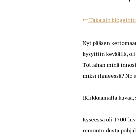
Takaisin blogeihin
Nyt pääsen kertomaan
kysyttiin keväällä, 
Tottahan minä innostu
miksi ihmeessä? No s
(Klikkaamalla kuvaa, 
Kyseessä oli 1700-lu
remontoidusta pohjala