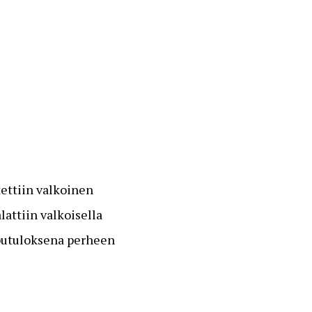
tettiin valkoinen
attiin valkoisella
pputuloksena perheen