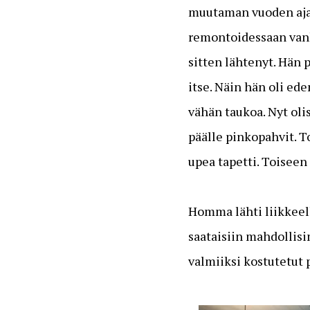
muutaman vuoden ajan 
remontoidessaan vanho
sitten lähtenyt. Hän 
itse. Näin hän oli ed
vähän taukoa. Nyt oli
päälle pinkopahvit. T
upea tapetti. Toiseen
Homma lähti liikkeell
saataisiin mahdollisim
valmiiksi kostutetut 