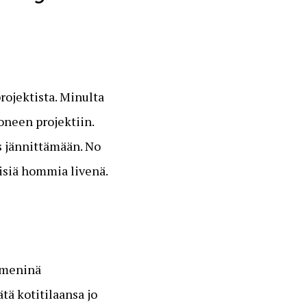
ojektista. Minulta
oneen projektiin.
s jännittämään. No
isiä hommia livenä.
mmeninä
tä kotitilaansa jo