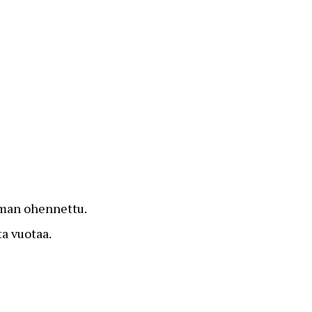
eman ohennettu.
ta vuotaa.