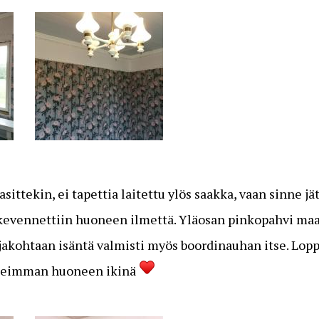
ttekin, ei tapettia laitettu ylös saakka, vaan sinne jä
 kevennettiin huoneen ilmettä. Yläosan pinkopahvi maal
ajakohtaan isäntä valmisti myös boordinauhan itse. Lo
upeimman huoneen ikinä