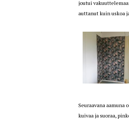
joutui vakuuttelemaan
auttanut kuin uskoa j
Seuraavana aamuna oli
kuivaa ja suoraa, pin