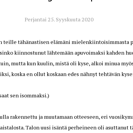
Perjantai 25. Syyskuuta 2020
 teille tähänastisen elämäni mielenkiintoisimmasta pr
olisinko kiinnostunut lähtemään apuvoimaksi kahden hu
in, mutta kun kuulin, mistä oli kyse, alkoi minua myö
iksi, koska en ollut koskaan edes nähnyt tehtävän kyse
saat sen isommaksi.)
vulla rakennettu ja muutamaan otteeseen, eri vuosiky
istalosta. Talon uusi isäntä perheineen oli asuttanut tä