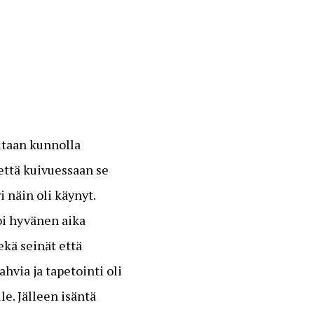
altaan kunnolla
että kuivuessaan se
 näin oli käynyt.
voi hyvänen aika
ekä seinät että
ahvia ja tapetointi oli
le. Jälleen isäntä