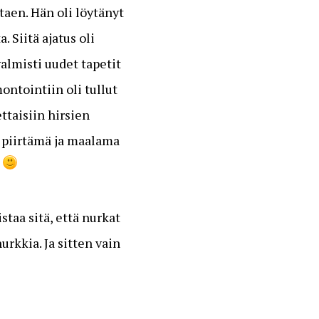
aen. Hän oli löytänyt
 Siitä ajatus oli
almisti uudet tapetit
ontointiin oli tullut
ttaisiin hirsien
ä piirtämä ja maalama
i
taa sitä, että nurkat
urkkia. Ja sitten vain