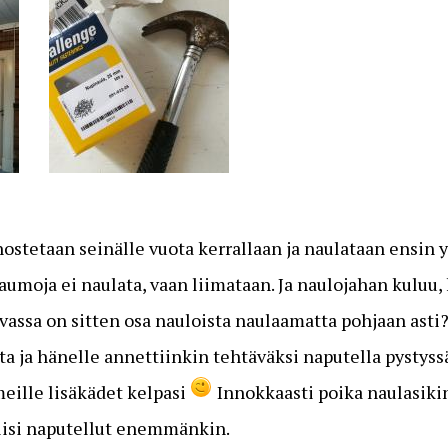
ostetaan seinälle vuota kerrallaan ja naulataan ensin yl
saumoja ei naulata, vaan liimataan. Ja naulojahan kuluu,
vassa on sitten osa nauloista naulaamatta pohjaan ast
a ja hänelle annettiinkin tehtäväksi naputella pystyss
meille lisäkädet kelpasi
Innokkaasti poika naulasikin
olisi naputellut enemmänkin.