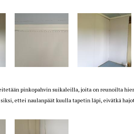
itetään pinkopahvin suikaleilla, joita on reunoilta hi
iksi, ettei naulanpäät kuulla tapetin läpi, eivätkä hajo