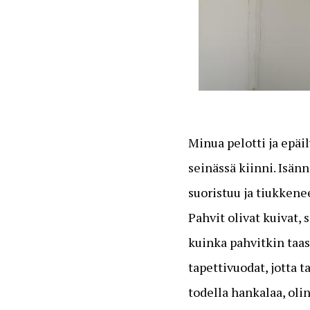
Minua pelotti ja epäil
seinässä kiinni. Isän
suoristuu ja tiukkene
Pahvit olivat kuivat, 
kuinka pahvitkin taas
tapettivuodat, jotta t
todella hankalaa, oli