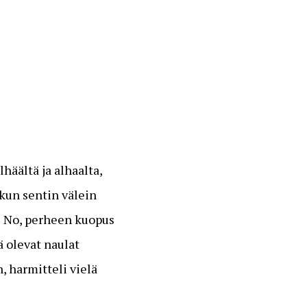
häältä ja alhaalta,
 kun sentin välein
i? No, perheen kuopus
ä olevat naulat
, harmitteli vielä