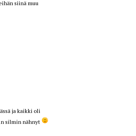
 eihän siinä muu
ssä ja kaikki oli
min silmin nähnyt