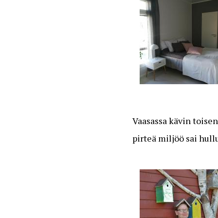
Vaasassa kävin toisenk
pirteä miljöö sai hu