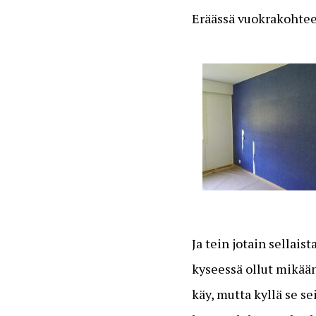
Eräässä vuokrakohtee
Ja tein jotain sellai
kyseessä ollut mikään
käy, mutta kyllä se se