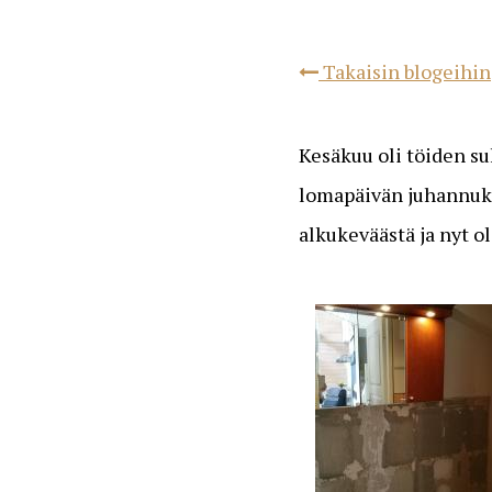
Takaisin blogeihin
Kesäkuu oli töiden s
lomapäivän juhannuk
alkukeväästä ja nyt o