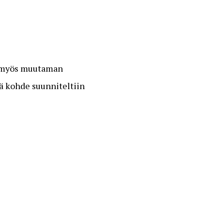
n myös muutaman
ä kohde suunniteltiin