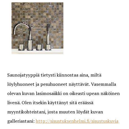
Saunojatyyppiä tietysti kiinnostaa aina, miltä
löylyhuoneet ja pesuhuoneet näyttävät. Vasemmalla
olevan kuvan lasimosaiikki on oikeasti upean näköinen
livenä. Olen itsekin käyttänyt sitä eräässä
myyntikohteistani, josta muuten löydät kuvan
galleriastani:
http://sisustuksenhelmi.fi/sisustuskuvia