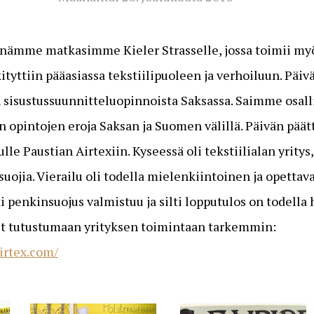
änämme matkasimme Kieler Strasselle, jossa toimii my
kityttiin pääasiassa tekstiilipuoleen ja verhoiluun. Päiv
 sisustussuunnitteluopinnoista Saksassa. Saimme osalli
pintojen eroja Saksan ja Suomen välillä. Päivän pää
ulle Paustian Airtexiin. Kyseessä oli tekstiilialan yrity
suojia. Vierailu oli todella mielenkiintoinen ja opettav
 penkinsuojus valmistuu ja silti lopputulos on todella h
äset tutustumaan yrityksen toimintaan tarkemmin:
irtex.com/