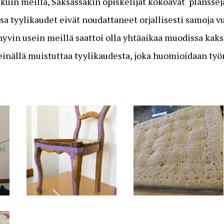
 kuin meillä, Saksassakin opiskelijat kokoavat plansse
sa tyylikaudet eivät noudattaneet orjallisesti samoja
hyvin usein meillä saattoi olla yhtäaikaa muodissa kaks
einällä muistuttaa tyylikaudesta, joka huomioidaan työ