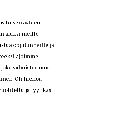
ös toisen asteen
än aluksi meille
stua oppitunneille ja
tteeksi ajoimme
s, joka valmistaa mm.
ainen. Oli hienoa
uoliteltu ja tyylikäs