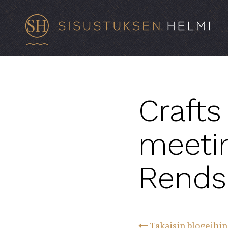
Crafts
meeti
Rendsb
Takaisin blogeihin