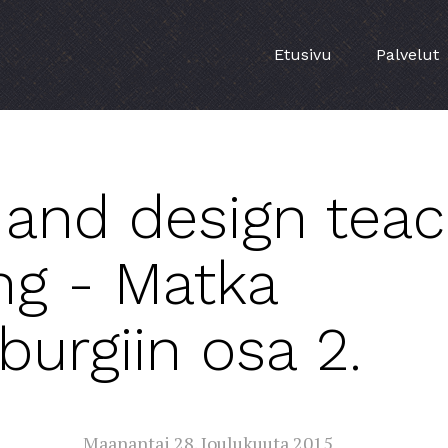
Etusivu
Palvelut
 and design tea
ng - Matka
urgiin osa 2.
Maanantai 28. Joulukuuta 2015