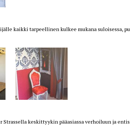
öijälle kaikki tarpeellinen kulkee mukana suloisessa, pu
r Strassella keskittyykin pääasiassa verhoiluun ja entis