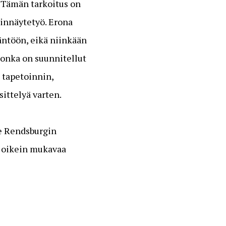
. Tämän tarkoitus on
pinnäytetyö. Erona
äntöön, eikä niinkään
 jonka on suunnitellut
 tapetoinnin,
sittelyä varten.
e Rendsburgin
le oikein mukavaa