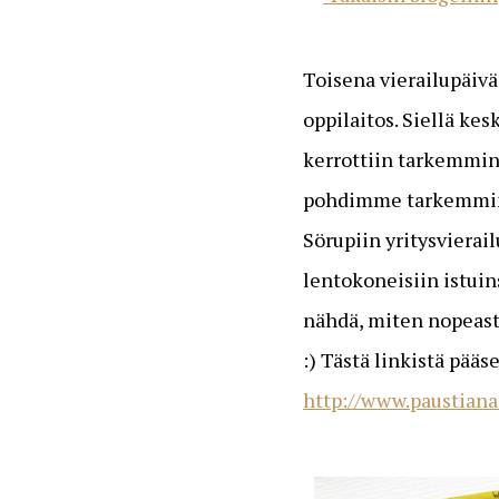
Toisena vierailupäiv
oppilaitos. Siellä kes
kerrottiin tarkemmin
pohdimme tarkemmin o
Sörupiin yritysvierail
lentokoneisiin istuin
nähdä, miten nopeasti
:) Tästä linkistä pä
http://www.paustiana