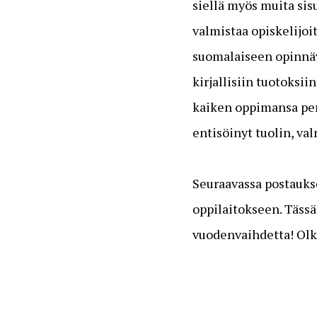
siellä myös muita sis
valmistaa opiskelijoi
suomalaiseen opinnäyt
kirjallisiin tuotoksi
kaiken oppimansa peru
entisöinyt tuolin, val
Seuraavassa postauk
oppilaitokseen. Tässä
vuodenvaihdetta! Olka