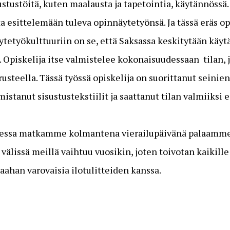
ustustöitä, kuten maalausta ja tapetointia, käytännössä
ta esittelemään tuleva opinnäytetyönsä. Ja tässä eräs o
etyökulttuuriin on se, että Saksassa keskitytään käyt
in. Opiskelija itse valmistelee kokonaisuudessaan tilan,
steella. Tässä työssä opiskelija on suorittanut seinien
mistanut sisustustekstiilit ja saattanut tilan valmiiksi e
sessa matkamme kolmantena vierailupäivänä palaamm
 välissä meillä vaihtuu vuosikin, joten toivotan kaikil
ahan varovaisia ilotulitteiden kanssa.