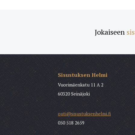
Jokaiseen
si
Sisustuksen Helmi
Vuorimäenkatu 11 A 2
60320 Seinäjoki
outi@sisustuksenhelmi.fi
050 518 2659