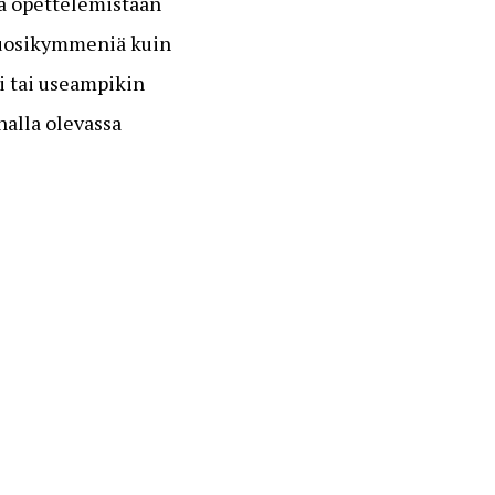
ja opettelemistaan
 vuosikymmeniä kuin
i tai useampikin
nalla olevassa