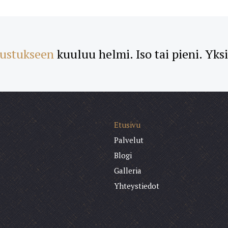
sustukseen
kuuluu helmi. Iso tai pieni. Yks
Etusivu
Palvelut
Blogi
Galleria
Yhteystiedot