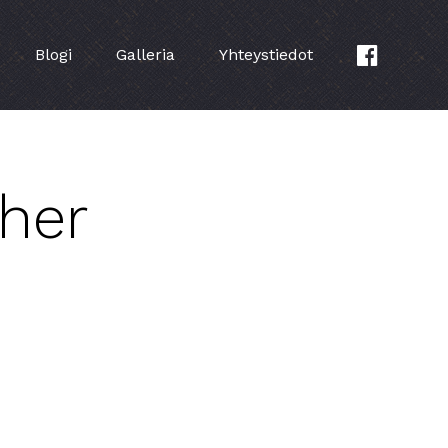
Blogi
Galleria
Yhteystiedot
cher