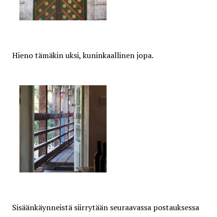
Hieno tämäkin uksi, kuninkaallinen jopa.
Sisäänkäynneistä siirrytään seuraavassa postauksessa