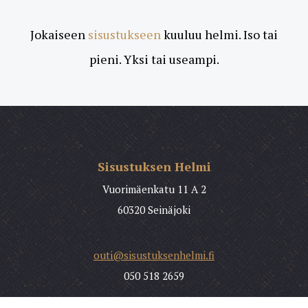
Jokaiseen
sisustukseen
kuuluu helmi. Iso tai
pieni. Yksi tai useampi.
Sisustuksen Helmi
Vuorimäenkatu 11 A 2
60320 Seinäjoki
outi@sisustuksenhelmi.fi
050 518 2659