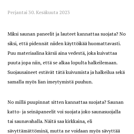
Perjantai 30. Kesäkuuta 2023
Miksi saunan paneelit ja lauteet kannattaa suojata? No
siksi, että pidennät niiden käyttöikää huomattavasti.
Puu materiaalina kärsii aina vedestä, joka kuivattaa
puuta jopa niin, että se alkaa lopulta halkeilemaan.
Suojausaineet estävät tätä kuivumista ja halkeilua sekä
samalla myös lian imeytymistä puuhun.
No millä puupinnat sitten kannattaa suojata? Saunan
katto- ja seinäpaneelit voi suojata joko saunasuojalla
tai saunavahalla. Näitä saa kirkkaina, eli
sävyttämättöminä, mutta ne voidaan myös sävyttää