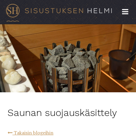
Saunan suojauskäsittely
Takaisin blogeihin