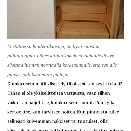
Mietittäessä lauderatkaisuja, on hyvä muistaa
puhtaanapito. Lähes lattian kokoinen alalaude täytyy
sijoittaa hieman normaalia korkeammalle, että sen alle
pääsee puhdistamaan pintoja.
Kuinka usein näitä käsittelyitä olisi sitten syytä tehdä?
Tähän ei ole yksiselitteistä vastausta, vaan siihen
vaikuttaa paljolti se, kuinka usein saunot. Puu kyllä
kertoo itse, kun tarvitsee hoitoa. Kun pinnoista tulee
selkeästi kuivemman näköiset tai tuntuiset, olisi
käsittely hyvä uusia. Jotkut sanovat, että kerta vuoteen