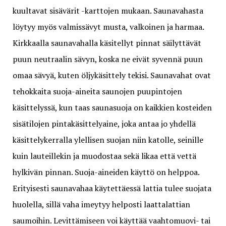
kuultavat sisävärit -karttojen mukaan. Saunavahasta
löytyy myös valmissävyt musta, valkoinen ja harmaa.
Kirkkaalla saunavahalla käsitellyt pinnat säilyttävät
puun neutraalin sävyn, koska ne eivät syvennä puun
omaa sävyä, kuten öljykäsittely tekisi. Saunavahat ovat
tehokkaita suoja-aineita saunojen puupintojen
käsittelyssä, kun taas saunasuoja on kaikkien kosteiden
sisätilojen pintakäsittelyaine, joka antaa jo yhdellä
käsittelykerralla ylellisen suojan niin katolle, seinille
kuin lauteillekin ja muodostaa sekä likaa että vettä
hylkivän pinnan. Suoja-aineiden käyttö on helppoa.
Erityisesti saunavahaa käytettäessä lattia tulee suojata
huolella, sillä vaha imeytyy helposti laattalattian
saumoihin. Levittämiseen voi käyttää vaahtomuovi- tai