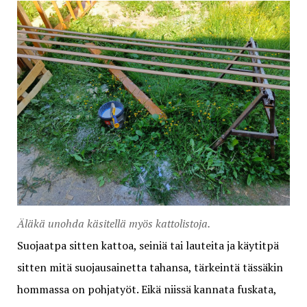
Äläkä unohda käsitellä myös kattolistoja.
Suojaatpa sitten kattoa, seiniä tai lauteita ja käytitpä
sitten mitä suojausainetta tahansa, tärkeintä tässäkin
hommassa on pohjatyöt. Eikä niissä kannata fuskata,