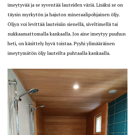
imeytyvää ja se syventää lauteiden väriä. Lisäksi se on
täysin myrkytön ja hajuton mineraalipohjainen öljy.
Öljyn voi levittää lauteisiin sienellä, siveltimellä tai
nukkaamattomalla kankaalla. Jos aine imeytyy puuhun
heti, on käsittely hyvä toistaa. Pyyhi ylimääräinen
imeytymätön öljy lauteilta puhtaalla kankaalla.