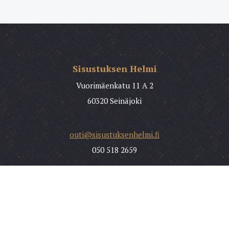
Sisustuksen Helmi
Vuorimäenkatu 11 A 2
60320 Seinäjoki
outi@sisustuksenhelmi.fi
050 518 2659
Etusivu
Palvelut