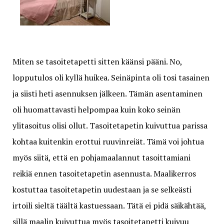
Miten se tasoitetapetti sitten käänsi pääni. No,
lopputulos oli kyllä huikea. Seinäpinta oli tosi tasainen
ja siisti heti asennuksen jälkeen. Tämän asentaminen
oli huomattavasti helpompaa kuin koko seinän
ylitasoitus olisi ollut. Tasoitetapetin kuivuttua parissa
kohtaa kuitenkin erottui ruuvinreiät. Tämä voi johtua
myös siitä, että en pohjamaalannut tasoittamiani
reikiä ennen tasoitetapetin asennusta. Maalikerros
kostuttaa tasoitetapetin uudestaan ja se selkeästi
irtoili sieltä täältä kastuessaan. Tätä ei pidä säikähtää,
sillä maalin kuivuttua myös tasoitetapetti kuivuu