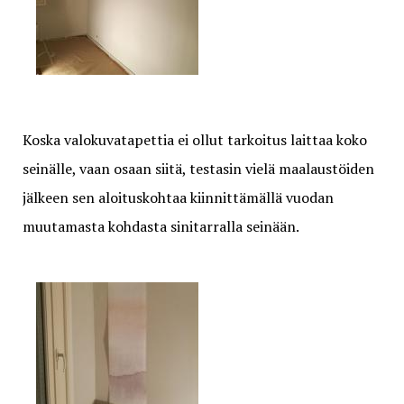
Koska valokuvatapettia ei ollut tarkoitus laittaa koko
seinälle, vaan osaan siitä, testasin vielä maalaustöiden
jälkeen sen aloituskohtaa kiinnittämällä vuodan
muutamasta kohdasta sinitarralla seinään.