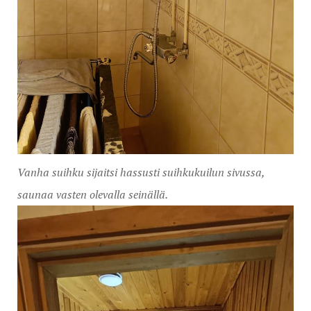
Vanha suihku sijaitsi hassusti suihkukuilun sivussa,
saunaa vasten olevalla seinällä.