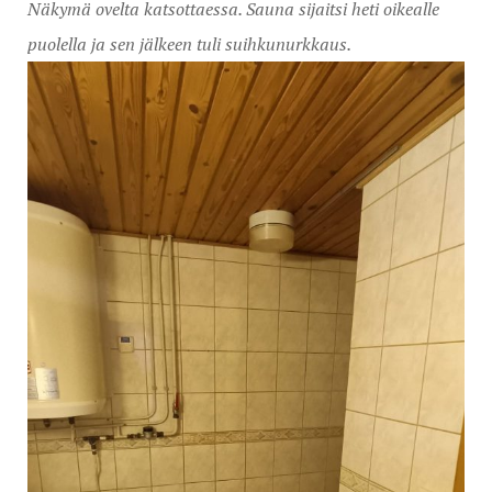
Näkymä ovelta katsottaessa. Sauna sijaitsi heti oikealle
puolella ja sen jälkeen tuli suihkunurkkaus.