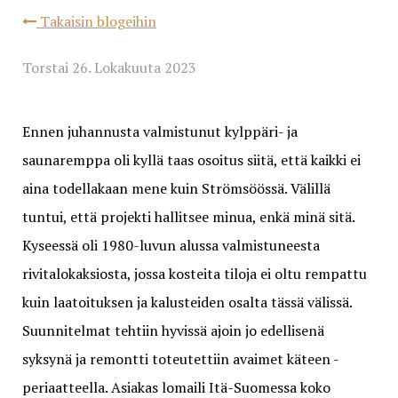
Takaisin blogeihin
Torstai 26. Lokakuuta 2023
Ennen juhannusta valmistunut kylppäri- ja
saunaremppa oli kyllä taas osoitus siitä, että kaikki ei
aina todellakaan mene kuin Strömsöössä. Välillä
tuntui, että projekti hallitsee minua, enkä minä sitä.
Kyseessä oli 1980-luvun alussa valmistuneesta
rivitalokaksiosta, jossa kosteita tiloja ei oltu rempattu
kuin laatoituksen ja kalusteiden osalta tässä välissä.
Suunnitelmat tehtiin hyvissä ajoin jo edellisenä
syksynä ja remontti toteutettiin avaimet käteen -
periaatteella. Asiakas lomaili Itä-Suomessa koko