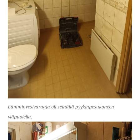
Lämminvesivaraaja oli seinällä pyykinpesukoneen
yläpuolella.