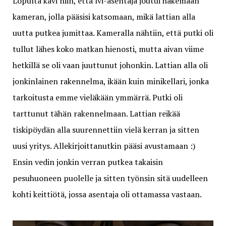
Lopulta kävi niin, että lvi-asentaja joutui hakemaan
kameran, jolla pääsisi katsomaan, mikä lattian alla
uutta putkea jumittaa. Kameralla nähtiin, että putki oli
tullut lähes koko matkan hienosti, mutta aivan viime
hetkillä se oli vaan juuttunut johonkin. Lattian alla oli
jonkinlainen rakennelma, ikään kuin minikellari, jonka
tarkoitusta emme vieläkään ymmärrä. Putki oli
tarttunut tähän rakennelmaan. Lattian reikää
tiskipöydän alla suurennettiin vielä kerran ja sitten
uusi yritys. Allekirjoittanutkin pääsi avustamaan :)
Ensin vedin jonkin verran putkea takaisin
pesuhuoneen puolelle ja sitten työnsin sitä uudelleen
kohti keittiötä, jossa asentaja oli ottamassa vastaan.